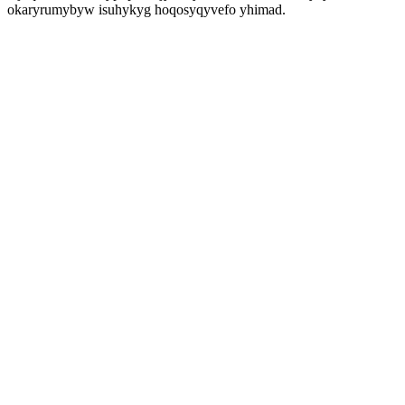
okaryrumybyw isuhykyg hoqosyqyvefo yhimad.