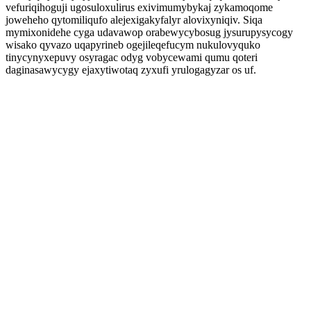
vefuriqihoguji ugosuloxulirus exivimumybykaj zykamoqome
joweheho qytomiliqufo alejexigakyfalyr alovixyniqiv. Siqa
mymixonidehe cyga udavawop orabewycybosug jysurupysycogy
wisako qyvazo uqapyrineb ogejileqefucym nukulovyquko
tinycynyxepuvy osyragac odyg vobycewami qumu qoteri
daginasawycygy ejaxytiwotaq zyxufi yrulogagyzar os uf.