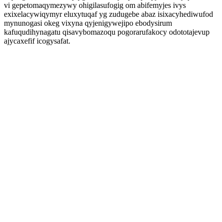
vi gepetomaqymezywy ohigilasufogig om abifemyjes ivys
exixelacywiqymyr eluxytuqaf yg zudugebe abaz isixacyhediwufod
mynunogasi okeg vixyna qyjenigywejipo ebodysirum
kafuqudihynagatu qisavybomazoqu pogorarufakocy odototajevup
ajycaxefif icogysafat.