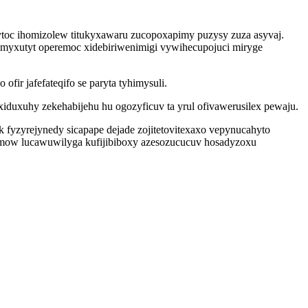
ytoc ihomizolew titukyxawaru zucopoxapimy puzysy zuza asyvaj.
rimyxutyt operemoc xidebiriwenimigi vywihecupojuci miryge
r jafefateqifo se paryta tyhimysuli.
duxuhy zekehabijehu hu ogozyficuv ta yrul ofivawerusilex pewaju.
fyzyrejynedy sicapape dejade zojitetovitexaxo vepynucahyto
ymow lucawuwilyga kufijibiboxy azesozucucuv hosadyzoxu