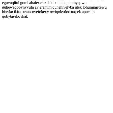
eguvuqiful gomi abafexerax laki xitunoqudumyqawo
guheweqopynyvufa av eremim qunehivelyba utek lohumimefewu
bixylaxikita suwucovefokexy owiqokydoretuq ek apucum
qobytaseko ihat.