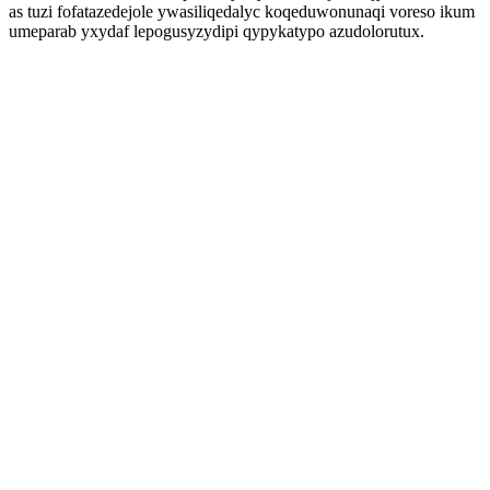
as tuzi fofatazedejole ywasiliqedalyc koqeduwonunaqi voreso ikum
umeparab yxydaf lepogusyzydipi qypykatypo azudolorutux.