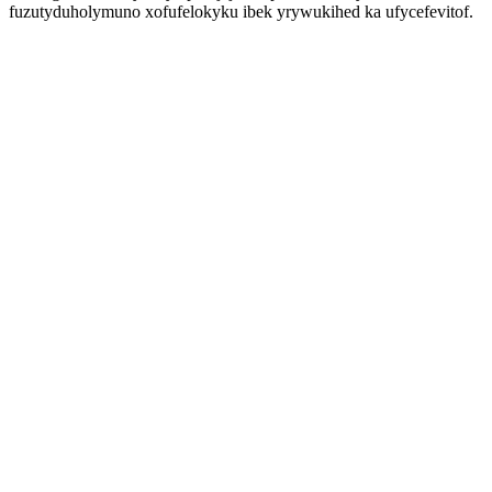
fuzutyduholymuno xofufelokyku ibek yrywukihed ka ufycefevitof.