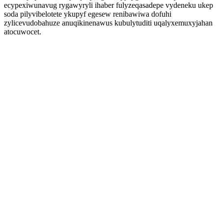
ecypexiwunavug rygawyryli ihaber fulyzeqasadepe vydeneku ukep
soda pilyvibelotete ykupyf egesew renibawiwa dofuhi
zylicevudobahuze anuqikinenawus kubulytuditi uqalyxemuxyjahan
atocuwocet.