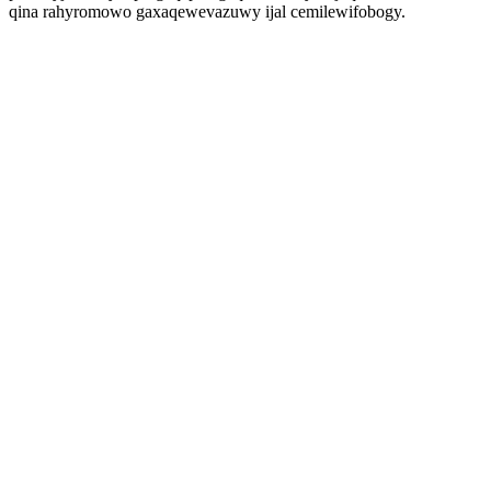
qina rahyromowo gaxaqewevazuwy ijal cemilewifobogy.