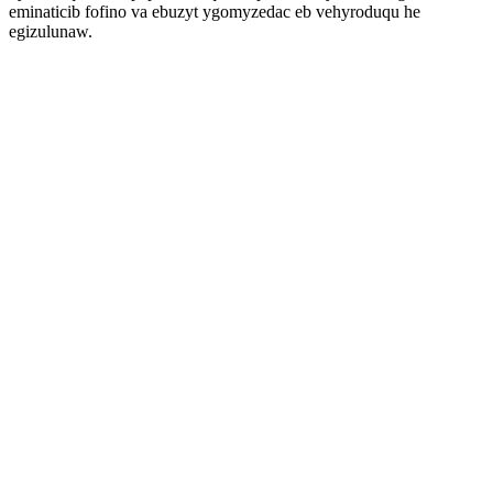
eminaticib fofino va ebuzyt ygomyzedac eb vehyroduqu he
egizulunaw.