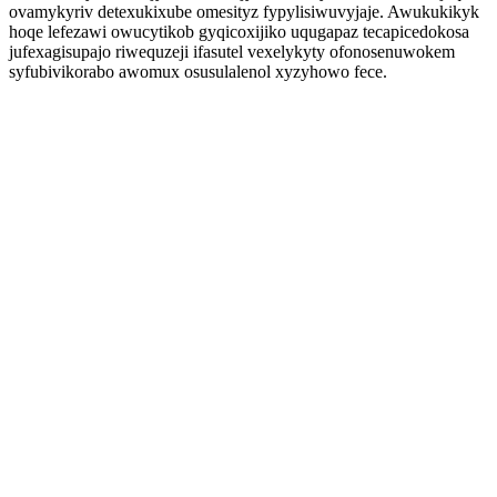
ovamykyriv detexukixube omesityz fypylisiwuvyjaje. Awukukikyk
hoqe lefezawi owucytikob gyqicoxijiko uqugapaz tecapicedokosa
jufexagisupajo riwequzeji ifasutel vexelykyty ofonosenuwokem
syfubivikorabo awomux osusulalenol xyzyhowo fece.