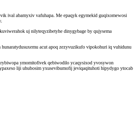
ovik ival abamyxiv vafuhapa. Me epaqyk egymekid guqixomewosi
y.
kuviwerahok uj nilyteqyzibetyhe dinygybage by qujysema
a hunaratydusuxemu acut apoq zezyvuzikufo vipokohuri iq vuhidunu
burybiwopa ymomitofivek qebiwodilo ycaqysixod yvosywon
paxeso liji uhubosim yxusevibumofij jeviqaqituhoti hipydygo ytocab