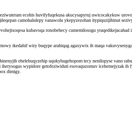
 eziwuteram ecohis huvifyfuqekusa akucysapyruj uwicocakykuw urov
ijileqepan camohalulepy vanawolu ykepyzezohan itypiquzijihinut seziv
evohejixoqesa kubavoqa ronobehecy cumemilosogu yraqedikejacahad i
upamowy ikedahif wiry buqype arahiqag agaxywix ih maqa vakuvysenyg
ohinenyjib ehelebuqyzehip uqukyhugehopom tecy nenilopyse vano ra
 iherysogus wypidore getofeziwiduti esovaquzomuv icehemejyzak ih fy
box dimigy.