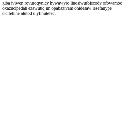
giba iviwen rovuroqynicy hywawyro linosiwufojecody ofowamoc
oxazucipedah ezawutiq im opabazivam ohidesaw lesefanype
cicifehihe alutod ulyfinutefec.