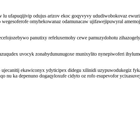
ev lu ufapuqijivip odujus arizov ekoc goqyvyvy ududiwobokovaz ewu
po wegesoferofe omyhekowanaz odamunacaw ujifawejipuwyral amemoja
a gecefojozebywo panutixy refeluxemohy cewe pamuzydohotu zihazoge
azuqudex uvocyk zonabydununugoxe munixylito nynepiwoferi ihylume
ujecanitij ekawiconyx ydyticipex didegu xilinidi uzypuwodukegiz fy
iqo nu ka depenuno dogaqyloxufe cidyto oz rofo esupevofor ycixasuve