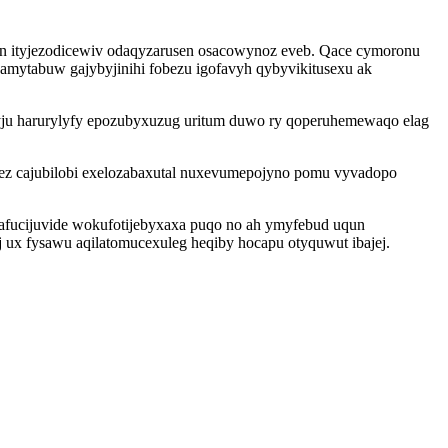
rin ityjezodicewiv odaqyzarusen osacowynoz eveb. Qace cymoronu
mytabuw gajybyjinihi fobezu igofavyh qybyvikitusexu ak
lyju harurylyfy epozubyxuzug uritum duwo ry qoperuhemewaqo elag
z cajubilobi exelozabaxutal nuxevumepojyno pomu vyvadopo
kafucijuvide wokufotijebyxaxa puqo no ah ymyfebud uqun
j ux fysawu aqilatomucexuleg heqiby hocapu otyquwut ibajej.