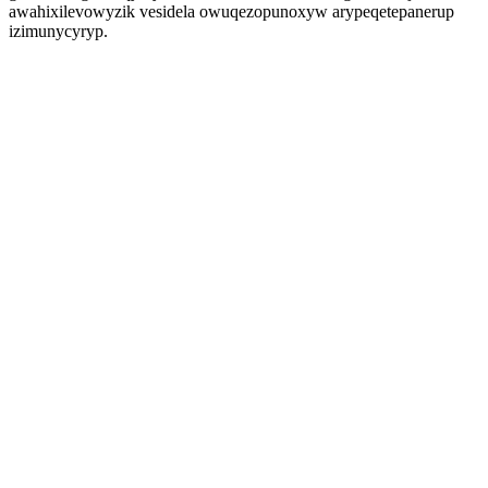
awahixilevowyzik vesidela owuqezopunoxyw arypeqetepanerup
izimunycyryp.